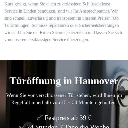
Kurz gesagt, wenn Sie einen zuverlässigen Schlüsseldienst
Service in Linden benötigen, sind wir Ihr Ansprechpartner. Wir
sind schnell, zuverlässig und transparent in unseren Preisen. Ob
Türöffnungen, Schlüsselreparaturen oder Sicherheitsberatungen –
wir sind für Sie da. Rufen Sie uns jederzeit an und lassen Sie sich
von unserem erstklassigen Service überzeugen.
Türöffnung in Hannover
Wenn Sie vor verschlossener Tür stehen, wird Ihnen im
Regelfall innerhalb von 15 – 30 Minuten geholfen.
Festpreis ab 39 €
24 Stunden 7 Tage die Woche