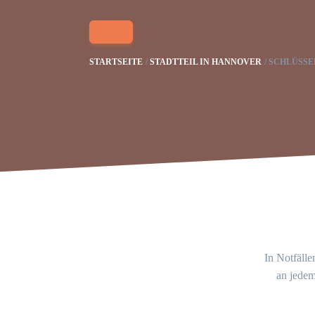
STARTSEITE
STADTTEIL IN HANNOVER
SCHLÜSSE
In Notfälle
an jedem