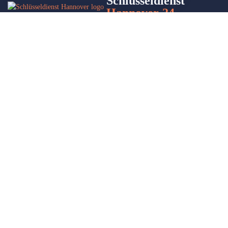
Schlüsseldienst
Hannover-24
Wir sind Ihr Helfer in Not in Sachen Schlüsseldienst. Zu jeder
Tages- und Nachtzeit für Sie da!
Impressum/Datenschutzerklärung
Stadtteile
Sitemap
Leistungen
Autoöffnung
Türöffnung
Schlüsselnotdienst