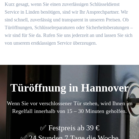
Kurz gesagt, wenn Sie einen zuverlässigen Schlüsseldienst
Service in Linden benötigen, sind wir Ihr Ansprechpartner. Wir
sind schnell, zuverlässig und transparent in unseren Preisen. Ob
Türöffnungen, Schlüsselreparaturen oder Sicherheitsberatungen –
wir sind für Sie da. Rufen Sie uns jederzeit an und lassen Sie sich
von unserem erstklassigen Service überzeugen.
Türöffnung in Hannover
Wenn Sie vor verschlossener Tür stehen, wird Ihnen im
Regelfall innerhalb von 15 – 30 Minuten geholfen.
Festpreis ab 39 €
24 Stunden 7 Tage die Woche